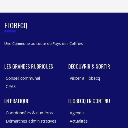
I
D
E
B
FLOBECQ
A
R
Une Commune au coeur du Pays des Collines
LES GRANDES RUBRIQUES
DÉCOUVRIR & SORTIR
Conseil communal
Visiter à Flobecq
CPAS
EN PRATIQUE
FLOBECQ EN CONTINU
Coordonnées & numéros
Agenda
Démarches administratives
Actualités