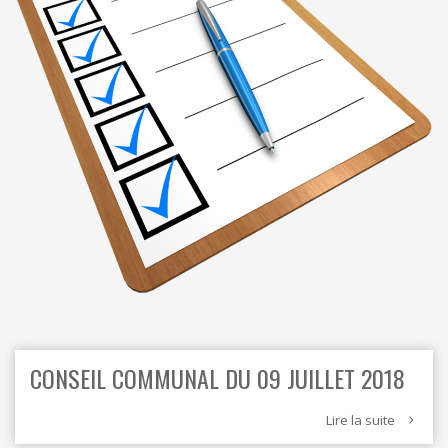
ORDRES DU JOUR - 2023
CONSTRUCTION - RÉNOVATION - CHANTIER
ORDRES DU JOUR - 2024
ELECTRICITÉ - CHAUFFAGE
FLEURS - PLANTES - JARDIN
GARAGES
HORECA
IMPRIMERIE
LIBRAIRIE - PAPETERIE
POMPE À ESSENCE - COMBUSTIBLES
POMPES FUNÈBRES
TEXTILE - MERCERIE - CUIR
CONSEIL COMMUNAL DU 09 JUILLET 2018
Lire la suite