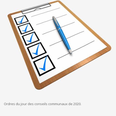
ORDRES DU JOUR - 2023
CONSTRUCTION - RÉNOVATION - CHANTIER
ORDRES DU JOUR - 2024
ELECTRICITÉ - CHAUFFAGE
FLEURS - PLANTES - JARDIN
GARAGES
HORECA
IMPRIMERIE
LIBRAIRIE - PAPETERIE
POMPE À ESSENCE - COMBUSTIBLES
POMPES FUNÈBRES
TEXTILE - MERCERIE - CUIR
Ordres du jour des conseils communaux de 2020.