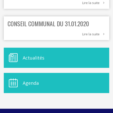
Lire la suite
CONSEIL COMMUNAL DU 31.01.2020
Lire la suite
M
Actualités
E
N
U
D
E
Agenda
L
A
S
I
D
E