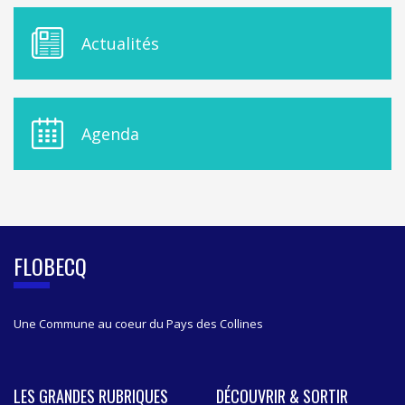
M
Actualités
E
N
U
D
E
Agenda
L
A
S
I
D
E
B
FLOBECQ
A
R
Une Commune au coeur du Pays des Collines
LES GRANDES RUBRIQUES
DÉCOUVRIR & SORTIR