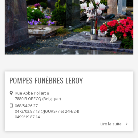
ORDRES DU JOUR - 2023
CONSTRUCTION - RÉNOVATION - CHANTIER
ORDRES DU JOUR - 2024
ELECTRICITÉ - CHAUFFAGE
FLEURS - PLANTES - JARDIN
GARAGES
HORECA
IMPRIMERIE
LIBRAIRIE - PAPETERIE
POMPE À ESSENCE - COMBUSTIBLES
POMPES FUNÈBRES
TEXTILE - MERCERIE - CUIR
POMPES FUNÈBRES LEROY
Rue Abbé Pollart 8
7880
FLOBECQ
Belgique
068/54.26.27
0472/03.87.13 (7JOURS/7 et 24H/24)
0499/19.87.14
Lire la suite