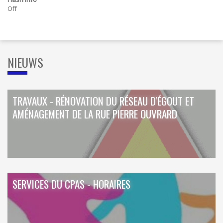
ORDRES DU JOUR - 2023
CONSTRUCTION - RÉNOVATION - CHANTIER
Off
ORDRES DU JOUR - 2024
ELECTRICITÉ - CHAUFFAGE
FLEURS - PLANTES - JARDIN
GARAGES
HORECA
IMPRIMERIE
NIEUWS
LIBRAIRIE - PAPETERIE
POMPE À ESSENCE - COMBUSTIBLES
POMPES FUNÈBRES
TEXTILE - MERCERIE - CUIR
TRAVAUX - RÉNOVATION DU RÉSEAU D'ÉGOUT ET
AMÉNAGEMENT DE LA RUE PIERRE OUVRARD
SERVICES DU CPAS - HORAIRES