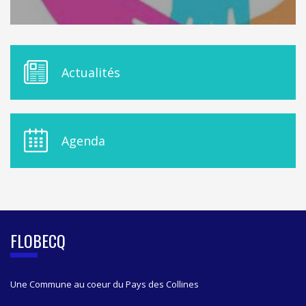
M
Actualités
E
N
U
D
E
Agenda
L
A
S
I
D
E
B
FLOBECQ
A
R
Une Commune au coeur du Pays des Collines