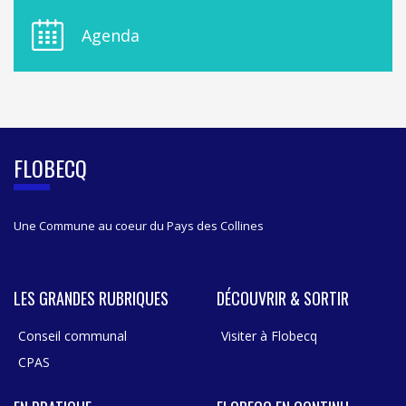
D
E
Agenda
L
A
S
I
D
E
B
FLOBECQ
A
R
Une Commune au coeur du Pays des Collines
LES GRANDES RUBRIQUES
DÉCOUVRIR & SORTIR
Conseil communal
Visiter à Flobecq
CPAS