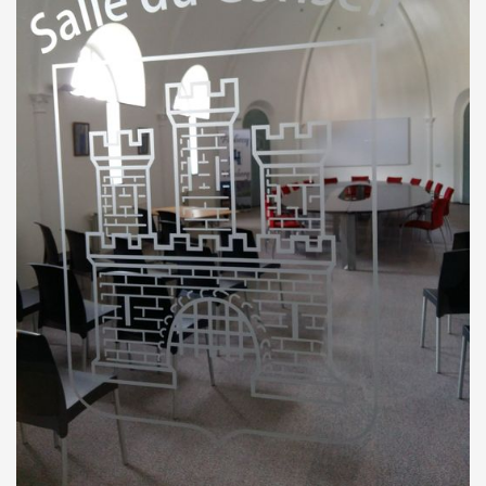
ORDRES DU JOUR - 2023
CONSTRUCTION - RÉNOVATION - CHANTIER
ORDRES DU JOUR - 2024
ELECTRICITÉ - CHAUFFAGE
FLEURS - PLANTES - JARDIN
GARAGES
HORECA
IMPRIMERIE
LIBRAIRIE - PAPETERIE
POMPE À ESSENCE - COMBUSTIBLES
POMPES FUNÈBRES
TEXTILE - MERCERIE - CUIR