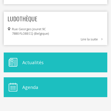
LUDOTHÈQUE
Rue Georges Jouret 9C
7880
FLOBECQ
Belgique
Lire la suite
M
Actualités
E
N
U
D
E
Agenda
L
A
S
I
D