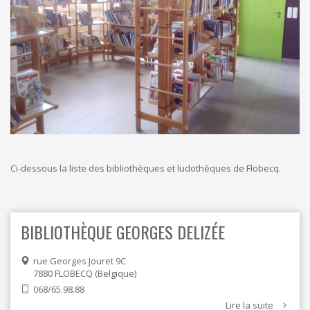
ORDRES DU JOUR - 2023
CONSTRUCTION - RÉNOVATION - CHANTIER
ORDRES DU JOUR - 2024
ELECTRICITÉ - CHAUFFAGE
FLEURS - PLANTES - JARDIN
GARAGES
HORECA
IMPRIMERIE
LIBRAIRIE - PAPETERIE
POMPE À ESSENCE - COMBUSTIBLES
POMPES FUNÈBRES
TEXTILE - MERCERIE - CUIR
Ci-dessous la liste des bibliothèques et ludothèques de Flobecq.
BIBLIOTHÈQUE GEORGES DELIZÉE
rue Georges Jouret 9C
7880
FLOBECQ
Belgique
068/65.98.88
Lire la suite