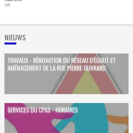
ORDRES DU JOUR - 2023
CONSTRUCTION - RÉNOVATION - CHANTIER
Off
ORDRES DU JOUR - 2024
ELECTRICITÉ - CHAUFFAGE
FLEURS - PLANTES - JARDIN
GARAGES
HORECA
IMPRIMERIE
NIEUWS
LIBRAIRIE - PAPETERIE
POMPE À ESSENCE - COMBUSTIBLES
POMPES FUNÈBRES
TEXTILE - MERCERIE - CUIR
TRAVAUX - RÉNOVATION DU RÉSEAU D'ÉGOUT ET
AMÉNAGEMENT DE LA RUE PIERRE OUVRARD
SERVICES DU CPAS - HORAIRES