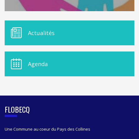
M
Actualités
E
N
U
D
E
Agenda
L
A
S
I
D
E
B
FLOBECQ
A
R
Une Commune au coeur du Pays des Collines