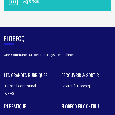
Agenda
L
A
S
I
D
E
B
FLOBECQ
A
R
Une Commune au coeur du Pays des Collines
LES GRANDES RUBRIQUES
DÉCOUVRIR & SORTIR
Conseil communal
Visiter à Flobecq
CPAS
EN PRATIQUE
FLOBECQ EN CONTINU