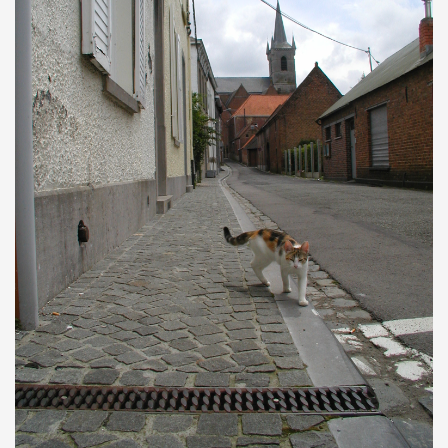
ORDRES DU JOUR - 2023
CONSTRUCTION - RÉNOVATION - CHANTIER
ORDRES DU JOUR - 2024
ELECTRICITÉ - CHAUFFAGE
FLEURS - PLANTES - JARDIN
GARAGES
HORECA
IMPRIMERIE
LIBRAIRIE - PAPETERIE
POMPE À ESSENCE - COMBUSTIBLES
POMPES FUNÈBRES
TEXTILE - MERCERIE - CUIR