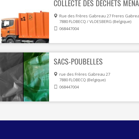
COLLECTE DES DÉCHETS MÉN
Rue des Frères Gabreau 27 Freres Gabre
7880
FLOBECQ / VLOESBERG
Belgique
068447004
SACS-POUBELLES
rue des Frères Gabreau 27
7880
FLOBECQ
Belgique
068447004