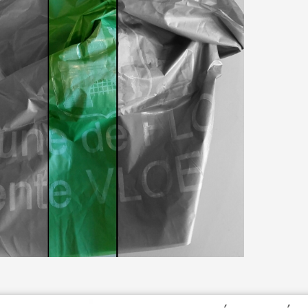
ÉRAPIE
RECYPARC
E
PAPIERS-CARTONS ET PMC
HAUFFAGE
DÉCHETS MÉNAGERS
ETTEMENT