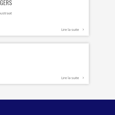
AGERS
TEXTILE - MERCERIE - CUIR
austraat
Lire la suite
Lire la suite