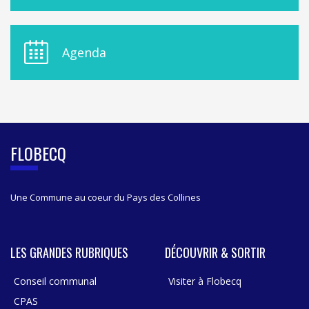
N
U
D
E
Agenda
L
A
S
I
D
E
B
FLOBECQ
A
R
Une Commune au coeur du Pays des Collines
LES GRANDES RUBRIQUES
DÉCOUVRIR & SORTIR
Conseil communal
Visiter à Flobecq
CPAS