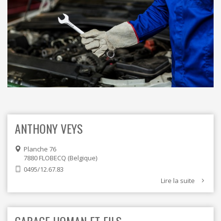
ORDRES DU JOUR - 2023
CONSTRUCTION - RÉNOVATION - CHANTIER
ORDRES DU JOUR - 2024
ELECTRICITÉ - CHAUFFAGE
FLEURS - PLANTES - JARDIN
GARAGES
HORECA
IMPRIMERIE
LIBRAIRIE - PAPETERIE
POMPE À ESSENCE - COMBUSTIBLES
POMPES FUNÈBRES
TEXTILE - MERCERIE - CUIR
ANTHONY VEYS
Planche 76
7880
FLOBECQ
Belgique
0495/12.67.83
Lire la suite
GARAGE HOMAN ET FILS