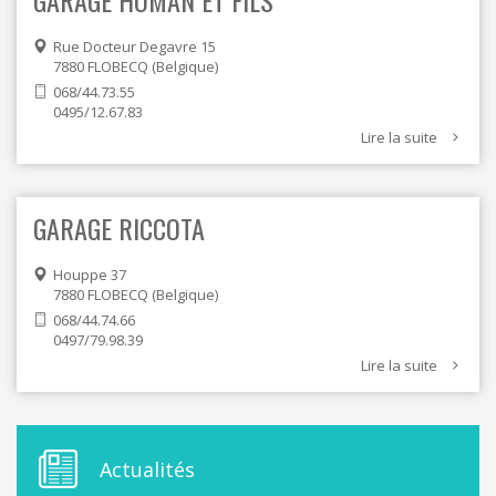
Rue Docteur Degavre 15
7880
FLOBECQ
Belgique
068/44.73.55
0495/12.67.83
Lire la suite
GARAGE RICCOTA
Houppe 37
7880
FLOBECQ
Belgique
068/44.74.66
0497/79.98.39
Lire la suite
M
Actualités
E