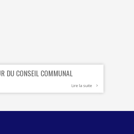
BLANCHISSERIE
BRICOLAGE - MATÉRIAUX
CONSTRUCTION - RÉNOVATION - CHANTIER
ELECTRICITÉ - CHAUFFAGE
FLEURS - PLANTES - JARDIN
GARAGES
EUR DU CONSEIL COMMUNAL
HORECA
Lire la suite
IMPRIMERIE
LIBRAIRIE - PAPETERIE
POMPE À ESSENCE - COMBUSTIBLES
POMPES FUNÈBRES