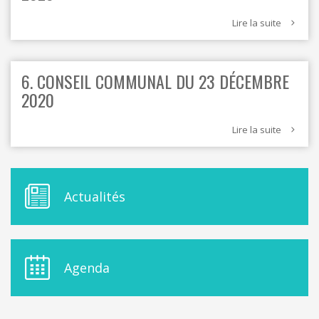
Lire la suite
6. CONSEIL COMMUNAL DU 23 DÉCEMBRE
2020
Lire la suite
M
Actualités
E
N
U
D
E
Agenda
L
A
S
I