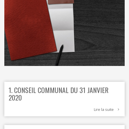
ORDRES DU JOUR - 2023
CONSTRUCTION - RÉNOVATION - CHANTIER
ORDRES DU JOUR - 2024
ELECTRICITÉ - CHAUFFAGE
FLEURS - PLANTES - JARDIN
GARAGES
HORECA
IMPRIMERIE
LIBRAIRIE - PAPETERIE
POMPE À ESSENCE - COMBUSTIBLES
POMPES FUNÈBRES
TEXTILE - MERCERIE - CUIR
1. CONSEIL COMMUNAL DU 31 JANVIER
2020
Lire la suite