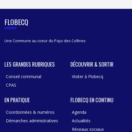
D
E
B
FLOBECQ
A
R
Une Commune au coeur du Pays des Collines
LES GRANDES RUBRIQUES
DÉCOUVRIR & SORTIR
Conseil communal
Visiter à Flobecq
CPAS
EN PRATIQUE
FLOBECQ EN CONTINU
Coordonnées & numéros
Agenda
Démarches administratives
Actualités
Réseaux sociaux