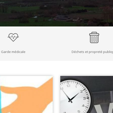
ÉRAPIE
RECYPARC
E
PAPIERS-CARTONS ET PMC
HAUFFAGE
DÉCHETS MÉNAGERS
ETTEMENT
Garde médicale
Déchets et propreté publi