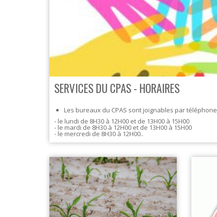
S
SERVICES DU CPAS - HORAIRES
Les bureaux du CPAS sont joignables par téléphon
- le lundi de 8H30 à 12H00 et de 13H00 à 15H00
- le mardi de 8H30 à 12H00 et de 13H00 à 15H00
- le mercredi de 8H30 à 12H00..
- le jeudi de 8H30 à 12H00 et de 13H00 à 15H00
- le vendredi de 8H30 à 12H00 et de 13H00 à 15H00
Une permanence sociale est organisée les lundi et 
invitons à vous présenter au secrétariat afin de vous