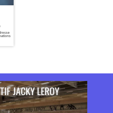
e
adresse
mations
TIF JACKY LEROY