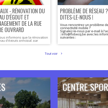
AUX - RÉNOVATION DU
PROBLÈME DE RÉSEAU ?
AU D'ÉGOUT ET
DITES-LE-NOUS !
AGEMENT DE LA RUE
Vous rencontrez un problème d
RE OUVRARD
connectivité mobile ?
Signalez-le-nous par e-mail à l'
: info@flobecq.be avec les infor
ous informons que la rénovation
suivantes :
au d'égouts principal, par
age, débutera dans votre rue à
du mercredi 11 février, sous
e des conditions
ologiques.
Tout voir
t cette courte période, une
 de la zone de stationnement
cupée afin de réaliser les
x.
 suite du chantier, la circulation
tationnement seront ajustés en
on des différentes phases des
x.
eillerons à limiter au maximum
ES
CENTRE SPOR
sagréments.
ous remercions par avance de
compréhension.