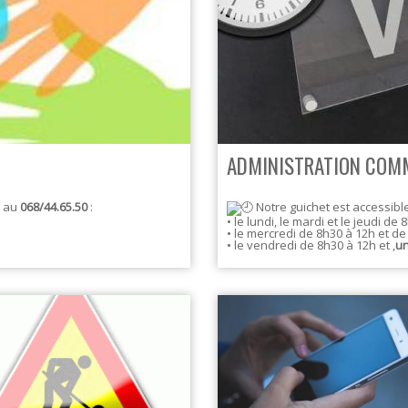
ADMINISTRATION COMM
e au
068/44.65.50
:
Notre guichet est accessibl
• le lundi, le mardi et le jeudi de 
• le mercredi de 8h30 à 12h et de
• le vendredi de 8h30 à 12h et ,
un
jeudi de 9H à 11H. Nous vous
 y inscrire dès votre arrivée.