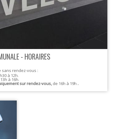
TEXTILE - MERCERIE - CUIR
UNALE - HORAIRES
e sans rendez-vous :
8h30 à 12h.
 13h à 16h.
iquement sur rendez-vous,
de 16h à 19h
.