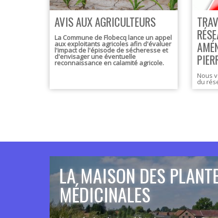
AVIS AUX AGRICULTEURS
TRAV
RÉSE
La Commune de Flobecq lance un appel
AMÉN
aux exploitants agricoles afin d'évaluer
l'impact de l'épisode de sécheresse et
PIER
d'envisager une éventuelle
reconnaissance en calamité agricole.
Nous v
du rése
chemis
partir 
réserv
météor
Pendan
partie
sera oc
travau
Pour la
et le s
foncti
travau
Nous v
LA MAISON DES PLANT
les dé
Nous v
votre 
MÉDICINALES