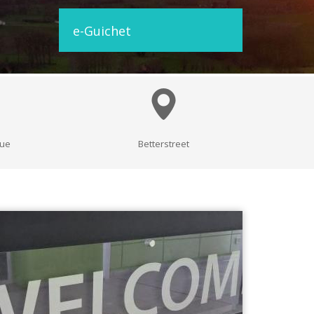
BLANCHISSERIE
e-Guichet
BRICOLAGE - MATÉRIAUX
CONSTRUCTION - RÉNOVATION - CHANTIER
ELECTRICITÉ - CHAUFFAGE
FLEURS - PLANTES - JARDIN
que
Betterstreet
GARAGES
HORECA
IMPRIMERIE
LIBRAIRIE - PAPETERIE
POMPE À ESSENCE - COMBUSTIBLES
POMPES FUNÈBRES