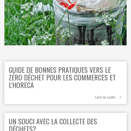
ORDRES DU JOUR - 2023
CONSTRUCTION - RÉNOVATION - CHANTIER
ORDRES DU JOUR - 2024
ELECTRICITÉ - CHAUFFAGE
FLEURS - PLANTES - JARDIN
GARAGES
HORECA
IMPRIMERIE
LIBRAIRIE - PAPETERIE
POMPE À ESSENCE - COMBUSTIBLES
POMPES FUNÈBRES
TEXTILE - MERCERIE - CUIR
GUIDE DE BONNES PRATIQUES VERS LE
ZÉRO DÉCHET POUR LES COMMERCES ET
L'HORECA
Lire la suite
UN SOUCI AVEC LA COLLECTE DES
DÉCHETS?