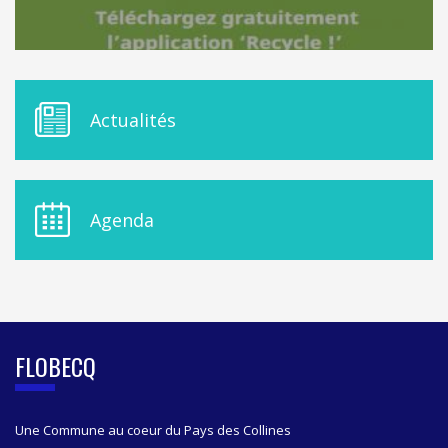
M
Actualités
E
N
U
D
E
Agenda
L
A
S
I
D
E
B
FLOBECQ
A
R
Une Commune au coeur du Pays des Collines