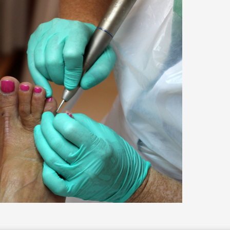
ÉRAPIE
RECYPARC
E
PAPIERS-CARTONS ET PMC
HAUFFAGE
DÉCHETS MÉNAGERS
ETTEMENT