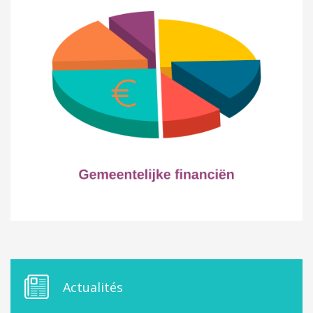
ORDRES DU JOUR - 2023
CONSTRUCTION - RÉNOVATION - CHANTIER
ORDRES DU JOUR - 2024
ELECTRICITÉ - CHAUFFAGE
FLEURS - PLANTES - JARDIN
GARAGES
HORECA
IMPRIMERIE
LIBRAIRIE - PAPETERIE
POMPE À ESSENCE - COMBUSTIBLES
POMPES FUNÈBRES
TEXTILE - MERCERIE - CUIR
M
Actualités
E
N