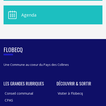
U
D
E
Agenda
L
A
S
I
D
E
B
FLOBECQ
A
R
Une Commune au coeur du Pays des Collines
LES GRANDES RUBRIQUES
DÉCOUVRIR & SORTIR
Conseil communal
Visiter à Flobecq
CPAS