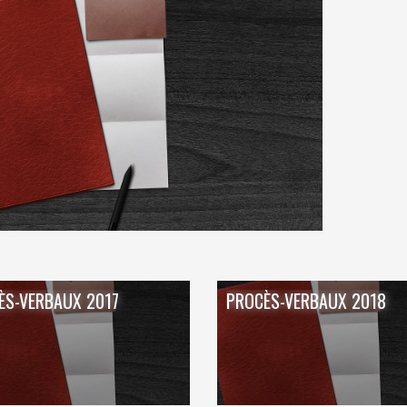
ÉRAPIE
RECYPARC
E
PAPIERS-CARTONS ET PMC
HAUFFAGE
DÉCHETS MÉNAGERS
ETTEMENT
ÈS-VERBAUX 2017
PROCÈS-VERBAUX 2018