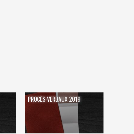
BLANCHISSERIE
BRICOLAGE - MATÉRIAUX
CONSTRUCTION - RÉNOVATION - CHANTIER
ELECTRICITÉ - CHAUFFAGE
FLEURS - PLANTES - JARDIN
GARAGES
HORECA
IMPRIMERIE
PROCÈS-VERBAUX 2019
LIBRAIRIE - PAPETERIE
POMPE À ESSENCE - COMBUSTIBLES
POMPES FUNÈBRES