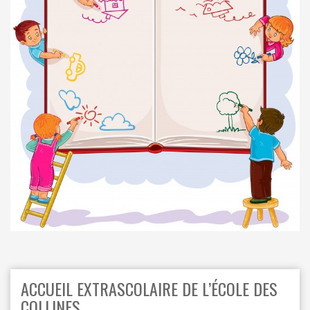
ORDRES DU JOUR - 2023
CONSTRUCTION - RÉNOVATION - CHANTIER
ORDRES DU JOUR - 2024
ELECTRICITÉ - CHAUFFAGE
FLEURS - PLANTES - JARDIN
GARAGES
HORECA
IMPRIMERIE
LIBRAIRIE - PAPETERIE
POMPE À ESSENCE - COMBUSTIBLES
POMPES FUNÈBRES
TEXTILE - MERCERIE - CUIR
ACCUEIL EXTRASCOLAIRE DE L’ÉCOLE DES
COLLINES