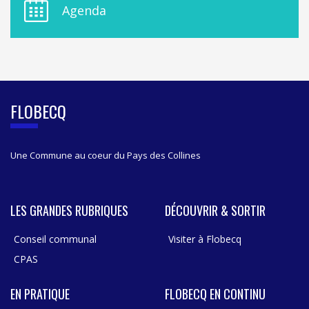
E
Agenda
L
A
S
I
D
E
B
FLOBECQ
A
R
Une Commune au coeur du Pays des Collines
LES GRANDES RUBRIQUES
DÉCOUVRIR & SORTIR
Conseil communal
Visiter à Flobecq
CPAS
EN PRATIQUE
FLOBECQ EN CONTINU