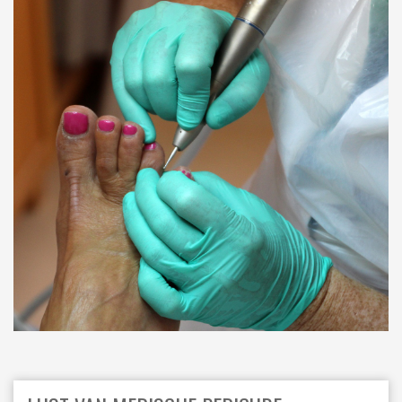
ORDRES DU JOUR - 2023
ELEKTRICITEIT – VERWARMING
ORDRES DU JOUR - 2024
GARAGES
HORECA
JUWELIER • HORLOGER • OPTIEK
KUNST – AMBACHT – CREATIES
SCHOONHEID EN WELZIJN
TEXTIEL – MERCERIE – LEDER
UITVAARTZORG
VERZEKERINGEN - BANK
VOEDING EN DRANKEN
WASSERIJ & STOMERIJ