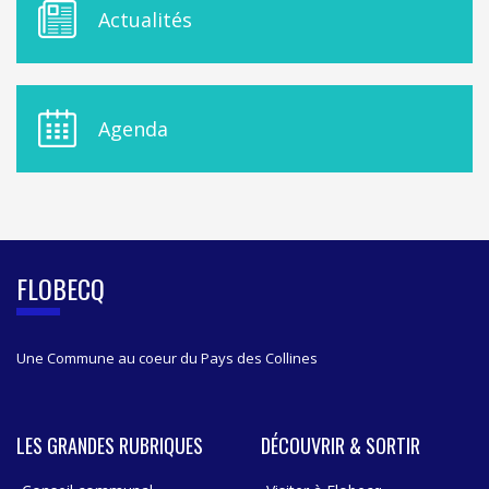
M
Actualités
E
N
U
D
E
Agenda
L
A
S
I
D
E
B
FLOBECQ
A
R
Une Commune au coeur du Pays des Collines
LES GRANDES RUBRIQUES
DÉCOUVRIR & SORTIR