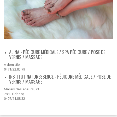
ORDRES DU JOUR - 2023
CONSTRUCTION - RÉNOVATION - CHANTIER
ORDRES DU JOUR - 2024
ELECTRICITÉ - CHAUFFAGE
FLEURS - PLANTES - JARDIN
GARAGES
HORECA
IMPRIMERIE
LIBRAIRIE - PAPETERIE
POMPE À ESSENCE - COMBUSTIBLES
POMPES FUNÈBRES
ALINA - PÉDICURE MÉDICALE / SPA PÉDICURE / POSE DE
TEXTILE - MERCERIE - CUIR
VERNIS / MASSAGE
A domicile
0471/22.85.79
INSTITUT NATURESSENCE - PÉDICURE MÉDICALE / POSE DE
VERNIS / MASSAGE
Marais des soeurs, 73
7880 Flobecq
0497/11.88.32