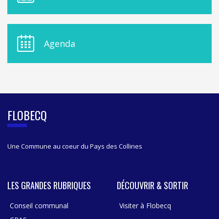
N
U
D
E
Agenda
L
A
S
I
D
E
B
FLOBECQ
A
R
Une Commune au coeur du Pays des Collines
LES GRANDES RUBRIQUES
DÉCOUVRIR & SORTIR
Conseil communal
Visiter à Flobecq