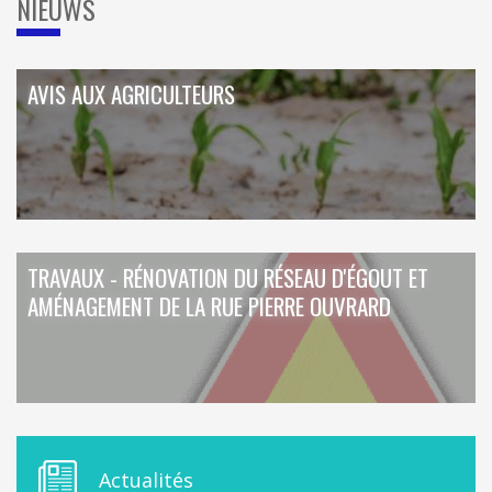
NIEUWS
ORDRES DU JOUR - 2023
CONSTRUCTION - RÉNOVATION - CHANTIER
ORDRES DU JOUR - 2024
ELECTRICITÉ - CHAUFFAGE
FLEURS - PLANTES - JARDIN
GARAGES
AVIS AUX AGRICULTEURS
HORECA
IMPRIMERIE
LIBRAIRIE - PAPETERIE
POMPE À ESSENCE - COMBUSTIBLES
POMPES FUNÈBRES
TEXTILE - MERCERIE - CUIR
TRAVAUX - RÉNOVATION DU RÉSEAU D'ÉGOUT ET
AMÉNAGEMENT DE LA RUE PIERRE OUVRARD
M
Actualités
E