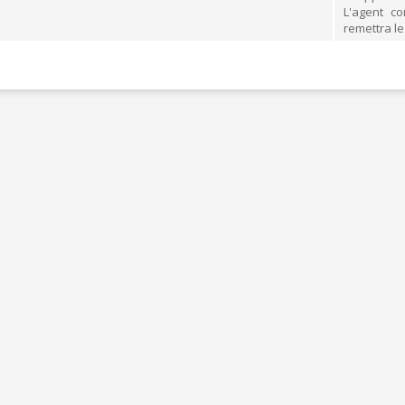
L'agent c
ÉRAPIE
RECYPARC
remettra l
E
PAPIERS-CARTONS ET PMC
HAUFFAGE
DÉCHETS MÉNAGERS
ETTEMENT