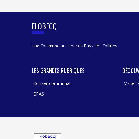
I
D
E
B
FLOBECQ
A
R
Une Commune au coeur du Pays des Collines
LES GRANDES RUBRIQUES
DÉCOUV
Conseil communal
Visiter
CPAS