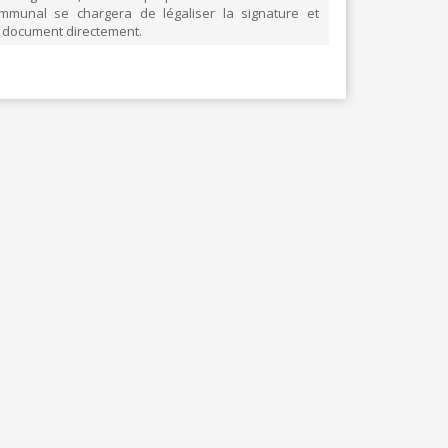
ommunal se chargera de légaliser la signature et
BLANCHISSERIE
e document directement.
BRICOLAGE - MATÉRIAUX
CONSTRUCTION - RÉNOVATION - CHANTIER
ELECTRICITÉ - CHAUFFAGE
FLEURS - PLANTES - JARDIN
GARAGES
HORECA
IMPRIMERIE
LIBRAIRIE - PAPETERIE
POMPE À ESSENCE - COMBUSTIBLES
POMPES FUNÈBRES