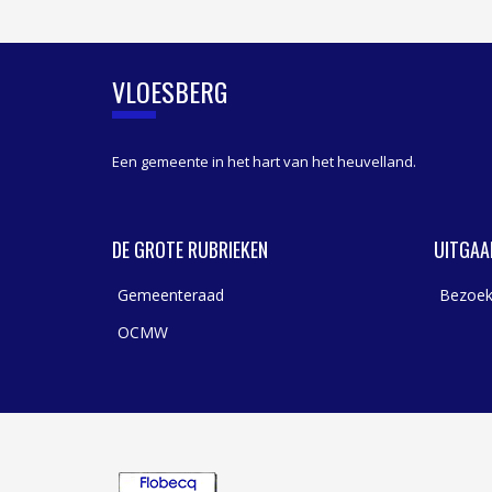
I
D
E
B
VLOESBERG
A
R
Een gemeente in het hart van het heuvelland.
DE GROTE RUBRIEKEN
UITGAA
Gemeenteraad
Bezoek
OCMW