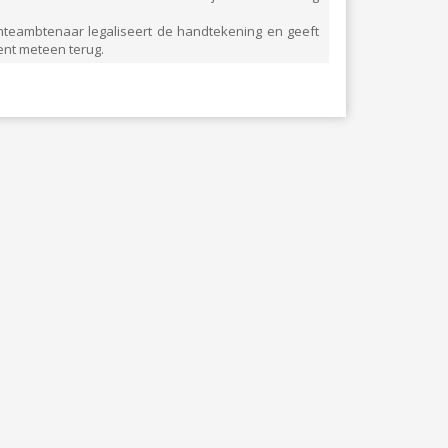
DRUKKERIJ
teambtenaar legaliseert de handtekening en geeft
nt meteen terug.
ELEKTRICITEIT – VERWARMING
GARAGES
HORECA
JUWELIER • HORLOGER • OPTIEK
KUNST – AMBACHT – CREATIES
SCHOONHEID EN WELZIJN
TEXTIEL – MERCERIE – LEDER
UITVAARTZORG
VERZEKERINGEN - BANK
VOEDING EN DRANKEN