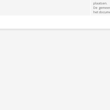
plaatsen.
SMARKT
CONTAINERPARK
De gemeen
het docume
D
PAPIER-KARTON & PMD
ING
HUISVUIL
RMINGSFONDS"