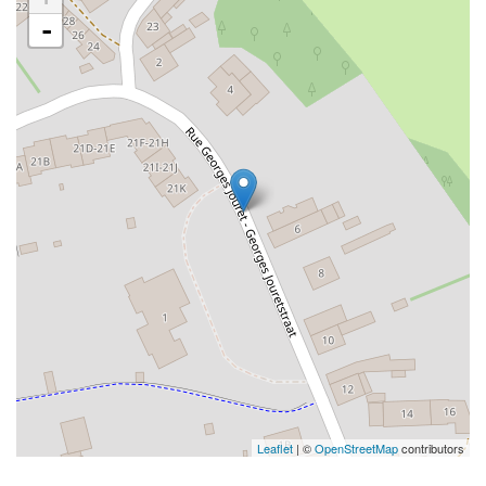
-
Leaflet
| ©
OpenStreetMap
contributors