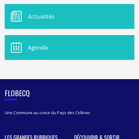
M
Actualités
E
N
U
D
E
Agenda
L
A
S
I
D
E
B
FLOBECQ
A
R
Une Commune au coeur du Pays des Collines
LES GRANDES RUBRIQUES
DÉCOUVRIR & SORTIR