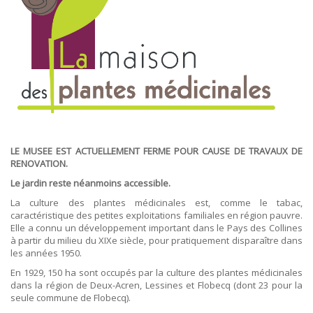
ORDRES DU JOUR - 2023
CONSTRUCTION - RÉNOVATION - CHANTIER
ORDRES DU JOUR - 2024
ELECTRICITÉ - CHAUFFAGE
FLEURS - PLANTES - JARDIN
GARAGES
HORECA
IMPRIMERIE
LIBRAIRIE - PAPETERIE
POMPE À ESSENCE - COMBUSTIBLES
POMPES FUNÈBRES
TEXTILE - MERCERIE - CUIR
LE MUSEE EST ACTUELLEMENT FERME POUR CAUSE DE TRAVAUX DE
RENOVATION.
Le jardin reste néanmoins accessible.
La culture des plantes médicinales est, comme le tabac,
caractéristique des petites exploitations familiales en région pauvre.
Elle a connu un développement important dans le Pays des Collines
à partir du milieu du XIXe siècle, pour pratiquement disparaître dans
les années 1950.
En 1929, 150 ha sont occupés par la culture des plantes médicinales
dans la région de Deux-Acren, Lessines et Flobecq (dont 23 pour la
seule commune de Flobecq).