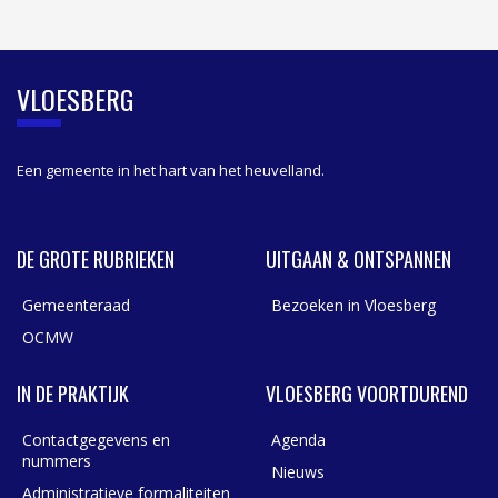
I
D
E
B
VLOESBERG
A
R
Een gemeente in het hart van het heuvelland.
DE GROTE RUBRIEKEN
UITGAAN & ONTSPANNEN
Gemeenteraad
Bezoeken in Vloesberg
OCMW
IN DE PRAKTIJK
VLOESBERG VOORTDUREND
Contactgegevens en
Agenda
nummers
Nieuws
Administratieve formaliteiten