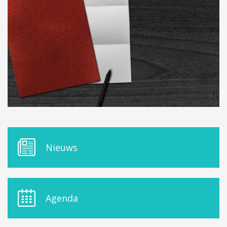
ORDRES DU JOUR - 2023
ELEKTRICITEIT – VERWARMING
ORDRES DU JOUR - 2024
GARAGES
HORECA
JUWELIER • HORLOGER • OPTIEK
KUNST – AMBACHT – CREATIES
SCHOONHEID EN WELZIJN
TEXTIEL – MERCERIE – LEDER
UITVAARTZORG
VERZEKERINGEN - BANK
VOEDING EN DRANKEN
WASSERIJ & STOMERIJ
M
Nieuws
E
N
U
D
E
Agenda
L
A
S