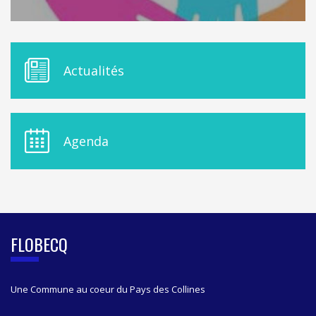
M
Actualités
E
N
U
D
E
Agenda
L
A
S
I
D
E
B
FLOBECQ
A
R
Une Commune au coeur du Pays des Collines