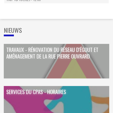
ORDRES DU JOUR - 2023
CONSTRUCTION - RÉNOVATION - CHANTIER
ORDRES DU JOUR - 2024
ELECTRICITÉ - CHAUFFAGE
FLEURS - PLANTES - JARDIN
GARAGES
HORECA
NIEUWS
IMPRIMERIE
LIBRAIRIE - PAPETERIE
POMPE À ESSENCE - COMBUSTIBLES
POMPES FUNÈBRES
TRAVAUX - RÉNOVATION DU RÉSEAU D'ÉGOUT ET
TEXTILE - MERCERIE - CUIR
AMÉNAGEMENT DE LA RUE PIERRE OUVRARD
SERVICES DU CPAS - HORAIRES