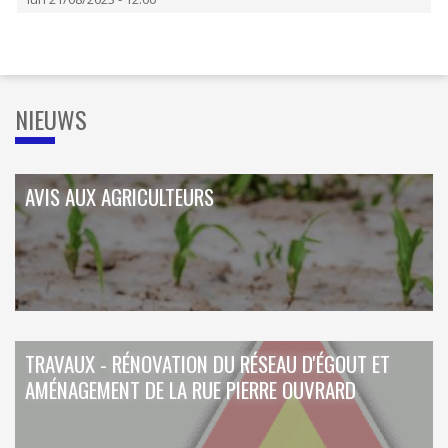
ORDRES DU JOUR - 2023
CONSTRUCTION - RÉNOVATION - CHANTIER
ORDRES DU JOUR - 2024
ELECTRICITÉ - CHAUFFAGE
FLEURS - PLANTES - JARDIN
GARAGES
HORECA
NIEUWS
IMPRIMERIE
LIBRAIRIE - PAPETERIE
POMPE À ESSENCE - COMBUSTIBLES
POMPES FUNÈBRES
AVIS AUX AGRICULTEURS
TEXTILE - MERCERIE - CUIR
TRAVAUX - RÉNOVATION DU RÉSEAU D'ÉGOUT ET
AMÉNAGEMENT DE LA RUE PIERRE OUVRARD