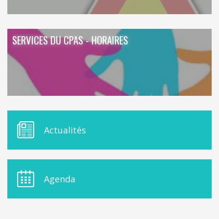
SERVICES DU CPAS - HORAIRES
M
Actualités
E
N
U
D
E
Agenda
L
A
S
I