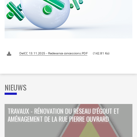
ORDRES DU JOUR - 2023
CONSTRUCTION - RÉNOVATION - CHANTIER
ORDRES DU JOUR - 2024
ELECTRICITÉ - CHAUFFAGE
FLEURS - PLANTES - JARDIN
GARAGES
HORECA
IMPRIMERIE
LIBRAIRIE - PAPETERIE
POMPE À ESSENCE - COMBUSTIBLES
POMPES FUNÈBRES
DelCC 13.11.2025 - Redevance concessions.PDF
142.81 Ko
TEXTILE - MERCERIE - CUIR
NIEUWS
TRAVAUX - RÉNOVATION DU RÉSEAU D'ÉGOUT ET
AMÉNAGEMENT DE LA RUE PIERRE OUVRARD