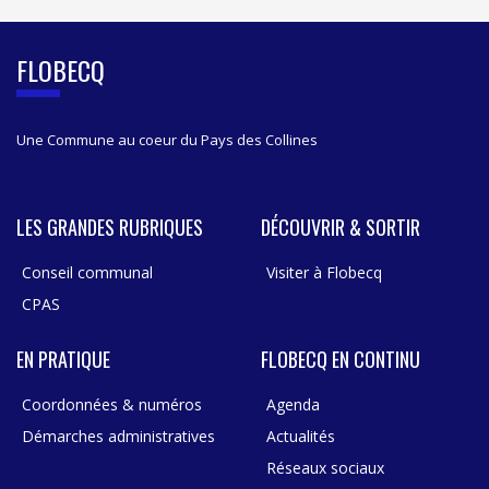
D
E
B
FLOBECQ
A
R
Une Commune au coeur du Pays des Collines
LES GRANDES RUBRIQUES
DÉCOUVRIR & SORTIR
Conseil communal
Visiter à Flobecq
CPAS
EN PRATIQUE
FLOBECQ EN CONTINU
Coordonnées & numéros
Agenda
Démarches administratives
Actualités
Réseaux sociaux