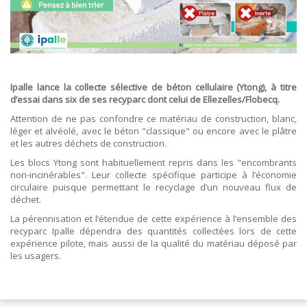
ORDRES DU JOUR - 2023
CONSTRUCTION - RÉNOVATION - CHANTIER
ORDRES DU JOUR - 2024
ELECTRICITÉ - CHAUFFAGE
FLEURS - PLANTES - JARDIN
GARAGES
HORECA
IMPRIMERIE
Ipalle lance la collecte sélective de béton cellulaire (Ytong), à titre
LIBRAIRIE - PAPETERIE
d’essai dans six de ses recyparc dont celui de Ellezelles/Flobecq.
POMPE À ESSENCE - COMBUSTIBLES
Attention de ne pas confondre ce matériau de construction, blanc,
POMPES FUNÈBRES
léger et alvéolé, avec le béton "classique" ou encore avec le plâtre
TEXTILE - MERCERIE - CUIR
et les autres déchets de construction.
Les blocs Ytong sont habituellement repris dans les "encombrants
non-incinérables". Leur collecte spécifique participe à l’économie
circulaire puisque permettant le recyclage d’un nouveau flux de
déchet.
La pérennisation et l’étendue de cette expérience à l’ensemble des
recyparc Ipalle dépendra des quantités collectées lors de cette
expérience pilote, mais aussi de la qualité du matériau déposé par
les usagers.