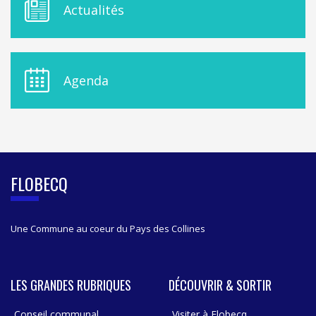
M
Actualités
E
N
U
D
E
Agenda
L
A
S
I
D
E
B
FLOBECQ
A
R
Une Commune au coeur du Pays des Collines
LES GRANDES RUBRIQUES
DÉCOUVRIR & SORTIR
Conseil communal
Visiter à Flobecq