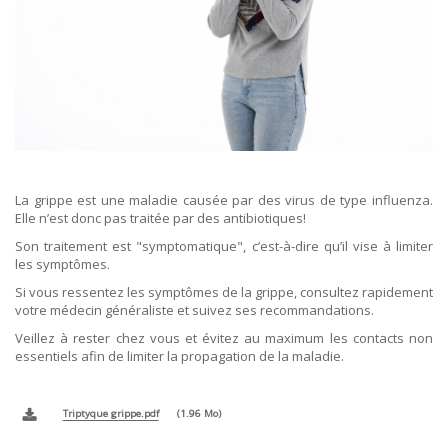
ORDRES DU JOUR - 2023
CONSTRUCTION - RÉNOVATION - CHANTIER
ORDRES DU JOUR - 2024
ELECTRICITÉ - CHAUFFAGE
FLEURS - PLANTES - JARDIN
GARAGES
HORECA
IMPRIMERIE
LIBRAIRIE - PAPETERIE
POMPE À ESSENCE - COMBUSTIBLES
POMPES FUNÈBRES
TEXTILE - MERCERIE - CUIR
La grippe est une maladie causée par des virus de type influenza.
Elle n’est donc pas traitée par des antibiotiques!
Son traitement est "symptomatique", c’est-à-dire qu’il vise à limiter
les symptômes.
Si vous ressentez les symptômes de la grippe, consultez rapidement
votre médecin généraliste et suivez ses recommandations.
Veillez à rester chez vous et évitez au maximum les contacts non
essentiels afin de limiter la propagation de la maladie.
Triptyque grippe.pdf
1.96 Mo