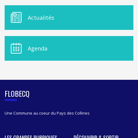
M
Actualités
E
N
U
D
E
Agenda
L
A
S
I
D
E
B
FLOBECQ
A
R
Une Commune au coeur du Pays des Collines
LES GRANDES RUBRIQUES
DÉCOUVRIR & SORTIR