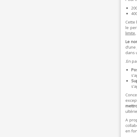
200
40
Cette 
le pe
limite
,
Le no
d’une
dans u
.En pa
Pos
s’a
Sup
s’a
Concer
excep
mettr
ultéri
A pro
collab
en fon