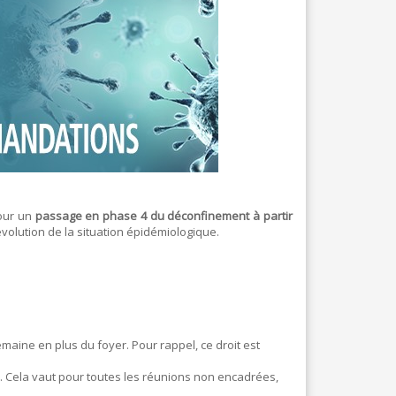
BLANCHISSERIE
BRICOLAGE - MATÉRIAUX
CONSTRUCTION - RÉNOVATION - CHANTIER
ELECTRICITÉ - CHAUFFAGE
FLEURS - PLANTES - JARDIN
GARAGES
pour un
passage en phase 4 du déconfinement à partir
HORECA
volution de la situation épidémiologique.
IMPRIMERIE
LIBRAIRIE - PAPETERIE
POMPE À ESSENCE - COMBUSTIBLES
maine en plus du foyer. Pour rappel, ce droit est
POMPES FUNÈBRES
. Cela vaut pour toutes les réunions non encadrées,