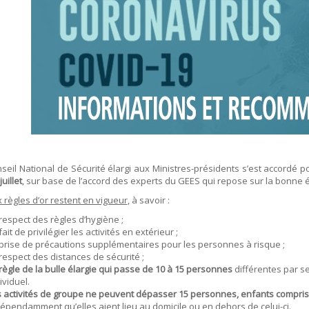
ÉRAPIE
RECYPARC
E
PAPIERS-CARTONS ET PMC
HAUFFAGE
DÉCHETS MÉNAGERS
ETTEMENT
seil National de Sécurité élargi aux Ministres-présidents s’est accordé 
juillet
, sur base de l’accord des experts du GEES qui repose sur la bonne é
x règles d’or restent en vigueur
, à savoir :
respect des règles d’hygiène ;
fait de privilégier les activités en extérieur ;
prise de précautions supplémentaires pour les personnes à risque ;
respect des distances de sécurité ;
règle de la bulle élargie qui passe de 10 à 15 personnes
différentes par se
ividuel.
s activités de groupe ne peuvent dépasser 15 personnes, enfants compris
épendamment qu’elles aient lieu au domicile ou en dehors de celui-ci.