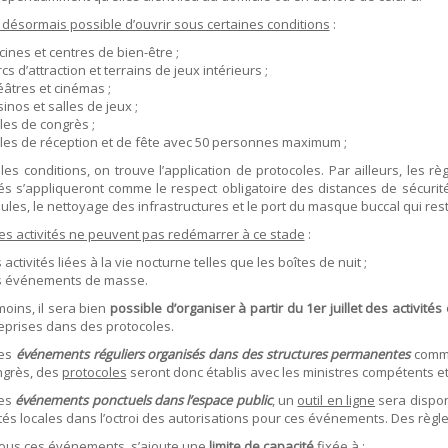
a désormais possible d’ouvrir sous certaines conditions
:
cines et centres de bien-être ;
cs d’attraction et terrains de jeux intérieurs ;
âtres et cinémas ;
inos et salles de jeux ;
les de congrès ;
les de réception et de fête avec 50 personnes maximum ;
les conditions, on trouve l’application de protocoles. Par ailleurs, les 
tés s’appliqueront comme le respect obligatoire des distances de sécurit
ules, le nettoyage des infrastructures et le port du masque buccal qui r
es activités ne peuvent pas redémarrer à ce stade
:
 activités liées à la vie nocturne telles que les boîtes de nuit ;
s événements de masse.
oins, il sera bien
possible d’organiser à partir du 1er juillet des activité
eprises dans des protocoles.
les
événements réguliers organisés dans des structures permanentes
comme
ngrès, des
protocoles
seront donc établis avec les ministres compétents et
les
événements ponctuels dans l’espace public
, un
outil en ligne
sera disponi
tés locales dans l’octroi des autorisations pour ces événements. Des règl
tous ces événements, s’ajoute une
limite de capacité
fixée à :