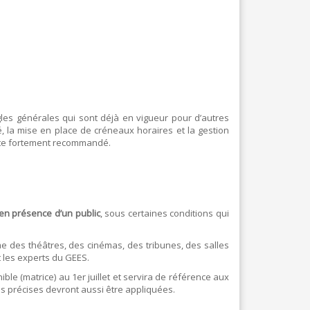
TEXTILE - MERCERIE - CUIR
règles générales qui sont déjà en vigueur pour d’autres
é, la mise en place de créneaux horaires et la gestion
este fortement recommandé.
s en présence d’un public
, sous certaines conditions qui
 des théâtres, des cinémas, des tribunes, des salles
 les experts du GEES.
ble (matrice) au 1er juillet et servira de référence aux
es précises devront aussi être appliquées.