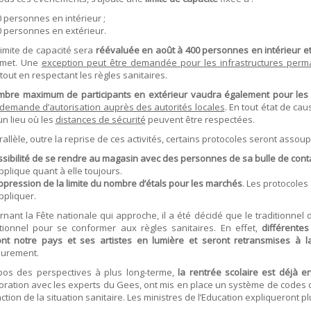
 personnes en intérieur ;
0 personnes en extérieur.
limite de capacité sera
réévaluée en août à 400 personnes en intérieur e
rmet. Une
exception peut être demandée pour les infrastructures perm
 tout en respectant les règles sanitaires.
mbre maximum de participants en extérieur vaudra également pour les 
demande d’autorisation auprès des autorités locales
. En tout état de cau
n lieu où les
distances de sécurité
peuvent être respectées.
rallèle, outre la reprise de ces activités, certains protocoles seront assoupl
sibilité de se rendre au magasin avec des personnes de sa bulle de conta
pplique quant à elle toujours.
pression de la limite du nombre d’étals pour les marchés
. Les protocoles
ppliquer.
nant la Fête nationale qui approche, il a été décidé que le traditionnel déf
tionnel pour se conformer aux règles sanitaires. En effet,
différente
ont notre pays et ses artistes en lumière et seront retransmises à la
eurement.
pos des perspectives à plus long-terme,
la rentrée scolaire est déjà e
oration avec les experts du Gees, ont mis en place un système de codes d
ction de la situation sanitaire. Les ministres de l’Education expliqueront p