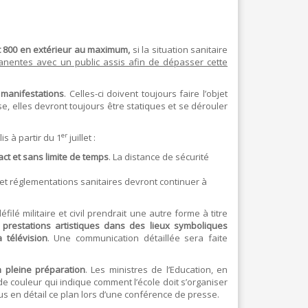
t 800 en extérieur au maximum,
si la situation sanitaire
anentes avec un public assis afin de dépasser cette
manifestations
. Celles-ci doivent toujours faire l’objet
se, elles devront toujours être statiques et se dérouler
er
is à partir du 1
juillet :
ct et sans limite de temps
. La distance de sécurité
 et réglementations sanitaires devront continuer à
ilé militaire et civil prendrait une autre forme à titre
s prestations artistiques dans des lieux symboliques
 télévision
. Une communication détaillée sera faite
n pleine préparation
. Les ministres de l’Education, en
e couleur qui indique comment l’école doit s’organiser
lus en détail ce plan lors d’une conférence de presse.