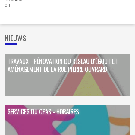
ORDRES DU JOUR - 2023
CONSTRUCTION - RÉNOVATION - CHANTIER
Off
ORDRES DU JOUR - 2024
ELECTRICITÉ - CHAUFFAGE
FLEURS - PLANTES - JARDIN
GARAGES
HORECA
IMPRIMERIE
NIEUWS
LIBRAIRIE - PAPETERIE
POMPE À ESSENCE - COMBUSTIBLES
POMPES FUNÈBRES
TEXTILE - MERCERIE - CUIR
TRAVAUX - RÉNOVATION DU RÉSEAU D'ÉGOUT ET
AMÉNAGEMENT DE LA RUE PIERRE OUVRARD
SERVICES DU CPAS - HORAIRES