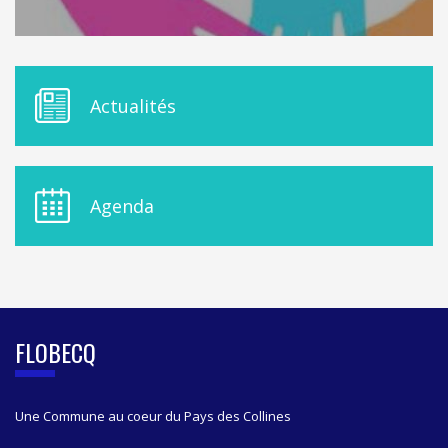
M
Actualités
E
N
U
D
E
Agenda
L
A
S
I
D
E
B
FLOBECQ
A
R
Une Commune au coeur du Pays des Collines