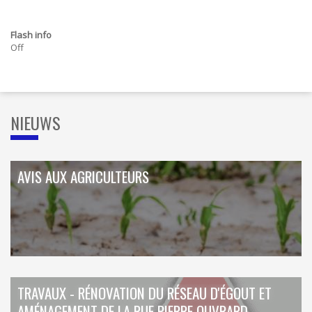
ORDRES DU JOUR - 2023
CONSTRUCTION - RÉNOVATION - CHANTIER
ORDRES DU JOUR - 2024
ELECTRICITÉ - CHAUFFAGE
FLEURS - PLANTES - JARDIN
Flash info
Off
GARAGES
HORECA
IMPRIMERIE
LIBRAIRIE - PAPETERIE
POMPE À ESSENCE - COMBUSTIBLES
NIEUWS
POMPES FUNÈBRES
TEXTILE - MERCERIE - CUIR
AVIS AUX AGRICULTEURS
TRAVAUX - RÉNOVATION DU RÉSEAU D'ÉGOUT ET
AMÉNAGEMENT DE LA RUE PIERRE OUVRARD