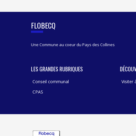
I
D
E
B
FLOBECQ
A
R
Une Commune au coeur du Pays des Collines
LES GRANDES RUBRIQUES
DÉCOUV
Conseil communal
Visiter
CPAS