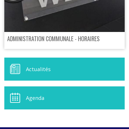
ADMINISTRATION COMMUNALE - HORAIRES
M
Actualités
E
N
U
D
E
Agenda
L
A
S
I
D