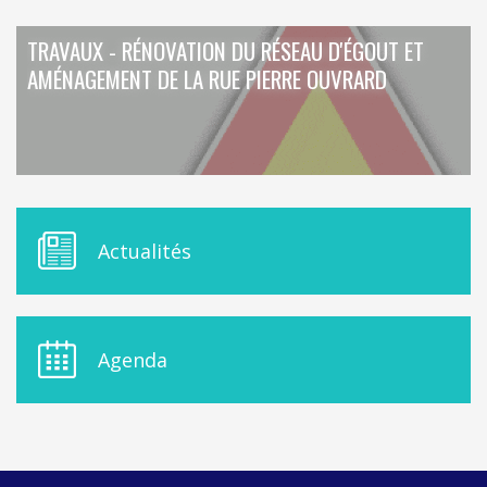
TRAVAUX - RÉNOVATION DU RÉSEAU D'ÉGOUT ET
AMÉNAGEMENT DE LA RUE PIERRE OUVRARD
M
Actualités
E
N
U
D
E
Agenda
L
A
S
I
D
E