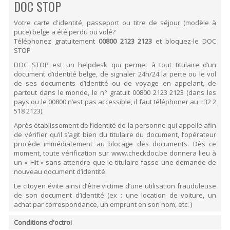
DOC STOP
ORDRES DU JOUR - 2023
CONSTRUCTION - RÉNOVATION - CHANTIER
ORDRES DU JOUR - 2024
ELECTRICITÉ - CHAUFFAGE
Votre carte d'identité, passeport ou titre de séjour (modèle à
FLEURS - PLANTES - JARDIN
puce) belge a été perdu ou volé?
GARAGES
Téléphonez gratuitement
00800 2123 2123
et bloquez-le DOC
HORECA
STOP
IMPRIMERIE
DOC STOP est un helpdesk qui permet à tout titulaire d’un
LIBRAIRIE - PAPETERIE
document d’identité belge, de signaler 24h/24 la perte ou le vol
POMPE À ESSENCE - COMBUSTIBLES
de ses documents d’identité ou de voyage en appelant, de
POMPES FUNÈBRES
partout dans le monde, le n° gratuit 00800 2123 2123 (dans les
TEXTILE - MERCERIE - CUIR
pays ou le 00800 n’est pas accessible, il faut téléphoner au +32 2
518 2123).
Après établissement de l’identité de la personne qui appelle afin
de vérifier qu’il s’agit bien du titulaire du document, l’opérateur
procède immédiatement au blocage des documents. Dès ce
moment, toute vérification sur www.checkdoc.be donnera lieu à
un « Hit » sans attendre que le titulaire fasse une demande de
nouveau document d’identité.
Le citoyen évite ainsi d’être victime d’une utilisation frauduleuse
de son document d’identité (ex : une location de voiture, un
achat par correspondance, un emprunt en son nom, etc. )
Conditions d'octroi