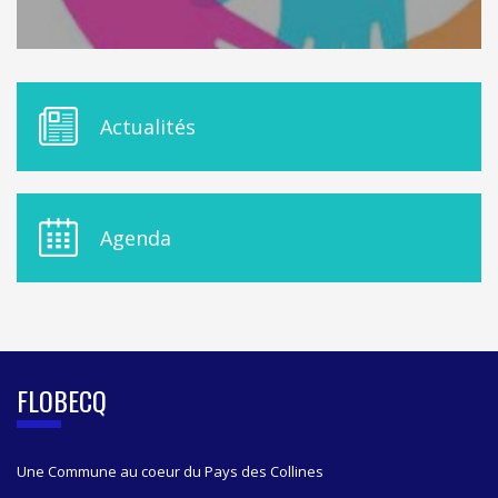
M
Actualités
E
N
U
D
E
Agenda
L
A
S
I
D
E
B
FLOBECQ
A
R
Une Commune au coeur du Pays des Collines