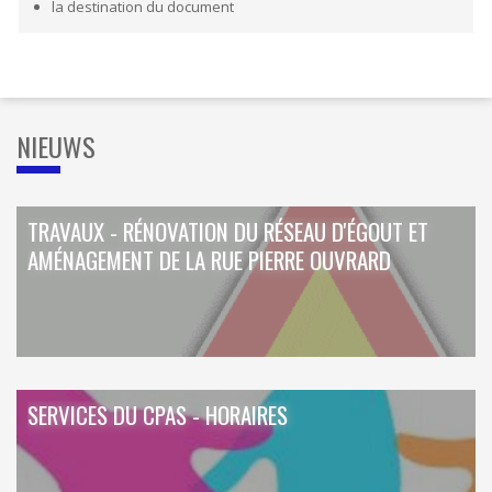
ORDRES DU JOUR - 2023
la destination du document
CONSTRUCTION - RÉNOVATION - CHANTIER
ORDRES DU JOUR - 2024
ELECTRICITÉ - CHAUFFAGE
FLEURS - PLANTES - JARDIN
GARAGES
HORECA
IMPRIMERIE
NIEUWS
LIBRAIRIE - PAPETERIE
POMPE À ESSENCE - COMBUSTIBLES
POMPES FUNÈBRES
TEXTILE - MERCERIE - CUIR
TRAVAUX - RÉNOVATION DU RÉSEAU D'ÉGOUT ET
AMÉNAGEMENT DE LA RUE PIERRE OUVRARD
SERVICES DU CPAS - HORAIRES