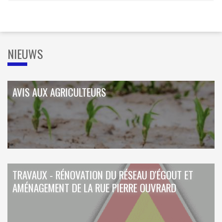
ORDRES DU JOUR - 2023
CONSTRUCTION - RÉNOVATION - CHANTIER
ORDRES DU JOUR - 2024
ELECTRICITÉ - CHAUFFAGE
FLEURS - PLANTES - JARDIN
GARAGES
HORECA
NIEUWS
IMPRIMERIE
LIBRAIRIE - PAPETERIE
POMPE À ESSENCE - COMBUSTIBLES
POMPES FUNÈBRES
AVIS AUX AGRICULTEURS
TEXTILE - MERCERIE - CUIR
TRAVAUX - RÉNOVATION DU RÉSEAU D'ÉGOUT ET
AMÉNAGEMENT DE LA RUE PIERRE OUVRARD