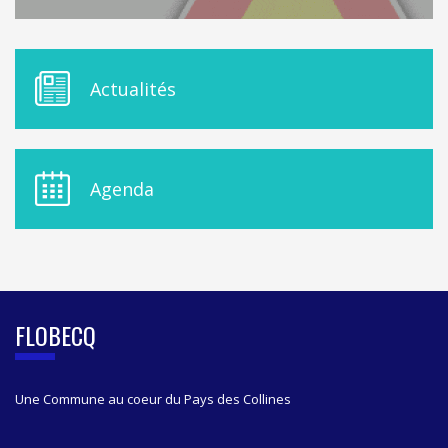
M
Actualités
E
N
U
D
E
Agenda
L
A
S
I
D
E
B
FLOBECQ
A
R
Une Commune au coeur du Pays des Collines