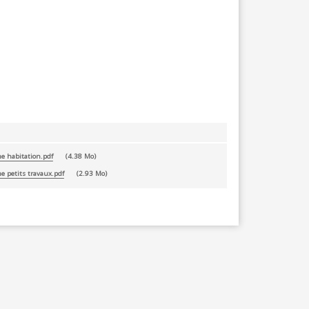
BLANCHISSERIE
BRICOLAGE - MATÉRIAUX
CONSTRUCTION - RÉNOVATION - CHANTIER
ELECTRICITÉ - CHAUFFAGE
FLEURS - PLANTES - JARDIN
GARAGES
e habitation.pdf
4.38 Mo
e petits travaux.pdf
2.93 Mo
HORECA
IMPRIMERIE
LIBRAIRIE - PAPETERIE
POMPE À ESSENCE - COMBUSTIBLES
POMPES FUNÈBRES