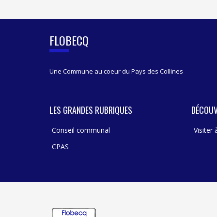
I
D
E
B
FLOBECQ
A
R
Une Commune au coeur du Pays des Collines
LES GRANDES RUBRIQUES
DÉCOUV
Conseil communal
Visiter
CPAS