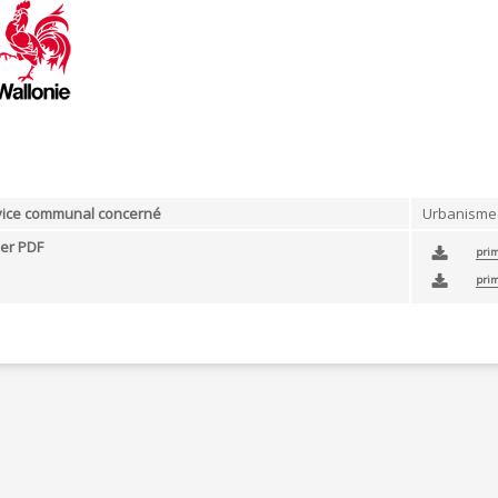
ÉRAPIE
RECYPARC
E
PAPIERS-CARTONS ET PMC
HAUFFAGE
DÉCHETS MÉNAGERS
ETTEMENT
vice communal concerné
Urbanisme
ier PDF
prim
prim