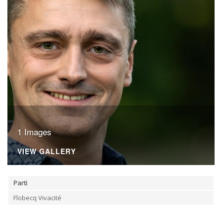
ORDRES DU JOUR - 2023
CONSTRUCTION - RÉNOVATION - CHANTIER
ORDRES DU JOUR - 2024
ELECTRICITÉ - CHAUFFAGE
FLEURS - PLANTES - JARDIN
GARAGES
HORECA
IMPRIMERIE
LIBRAIRIE - PAPETERIE
POMPE À ESSENCE - COMBUSTIBLES
POMPES FUNÈBRES
TEXTILE - MERCERIE - CUIR
1 Images
VIEW GALLERY
Parti
Flobecq Vivacité