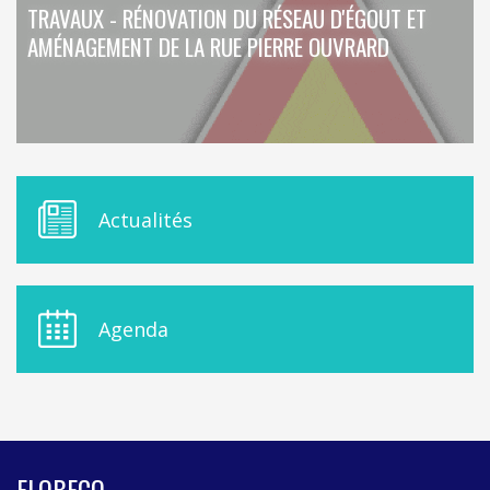
TRAVAUX - RÉNOVATION DU RÉSEAU D'ÉGOUT ET
AMÉNAGEMENT DE LA RUE PIERRE OUVRARD
M
Actualités
E
N
U
D
E
Agenda
L
A
S
I
D
E
B
FLOBECQ