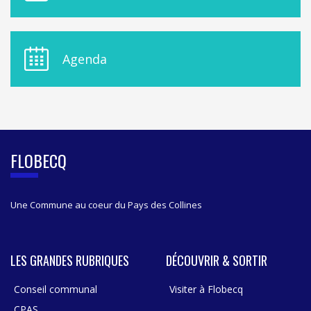
N
U
D
E
Agenda
L
A
S
I
D
E
B
FLOBECQ
A
R
Une Commune au coeur du Pays des Collines
LES GRANDES RUBRIQUES
DÉCOUVRIR & SORTIR
Conseil communal
Visiter à Flobecq
CPAS