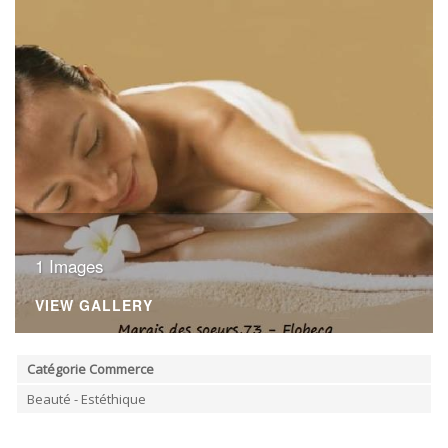
ORDRES DU JOUR - 2023
CONSTRUCTION - RÉNOVATION - CHANTIER
ORDRES DU JOUR - 2024
ELECTRICITÉ - CHAUFFAGE
FLEURS - PLANTES - JARDIN
GARAGES
HORECA
IMPRIMERIE
LIBRAIRIE - PAPETERIE
POMPE À ESSENCE - COMBUSTIBLES
POMPES FUNÈBRES
TEXTILE - MERCERIE - CUIR
1 Images
VIEW GALLERY
Catégorie Commerce
Beauté - Estéthique