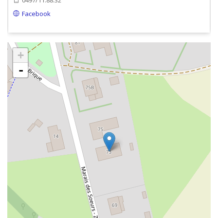
0497/11.88.32
Facebook
+
-