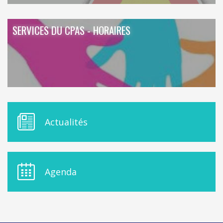
SERVICES DU CPAS - HORAIRES
M
Actualités
E
N
U
D
E
Agenda
L
A
S
I
D