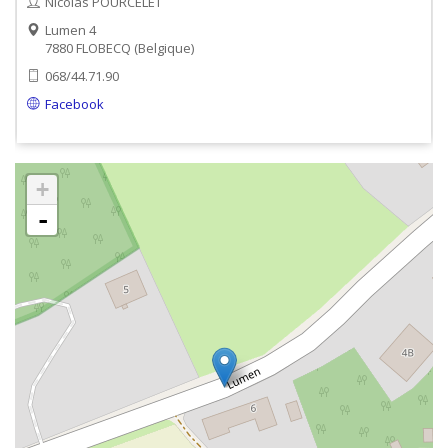
Nicolas POURCELET
Lumen 4
7880
FLOBECQ
Belgique
068/44.71.90
Facebook
+
-