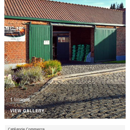
ORDRES DU JOUR - 2023
CONSTRUCTION - RÉNOVATION - CHANTIER
ORDRES DU JOUR - 2024
ELECTRICITÉ - CHAUFFAGE
FLEURS - PLANTES - JARDIN
GARAGES
HORECA
IMPRIMERIE
LIBRAIRIE - PAPETERIE
POMPE À ESSENCE - COMBUSTIBLES
POMPES FUNÈBRES
TEXTILE - MERCERIE - CUIR
1 Images
VIEW GALLERY
Catégorie Commerce