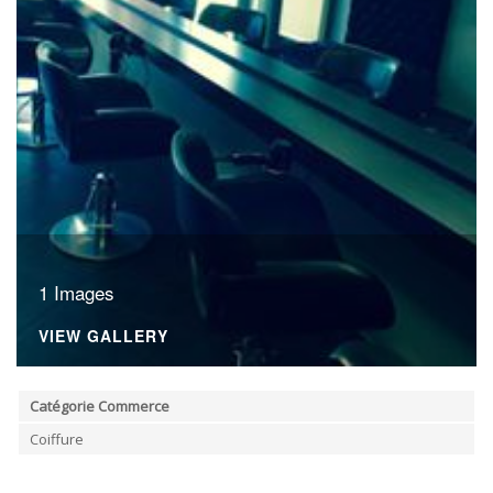
ORDRES DU JOUR - 2023
CONSTRUCTION - RÉNOVATION - CHANTIER
ORDRES DU JOUR - 2024
ELECTRICITÉ - CHAUFFAGE
FLEURS - PLANTES - JARDIN
GARAGES
HORECA
IMPRIMERIE
LIBRAIRIE - PAPETERIE
POMPE À ESSENCE - COMBUSTIBLES
POMPES FUNÈBRES
TEXTILE - MERCERIE - CUIR
1 Images
VIEW GALLERY
Catégorie Commerce
Coiffure