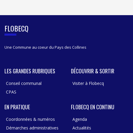
I
D
E
B
FLOBECQ
A
R
Une Commune au coeur du Pays des Collines
LES GRANDES RUBRIQUES
DÉCOUVRIR & SORTIR
Conseil communal
Visiter à Flobecq
CPAS
EN PRATIQUE
FLOBECQ EN CONTINU
Coordonnées & numéros
Agenda
Démarches administratives
Actualités