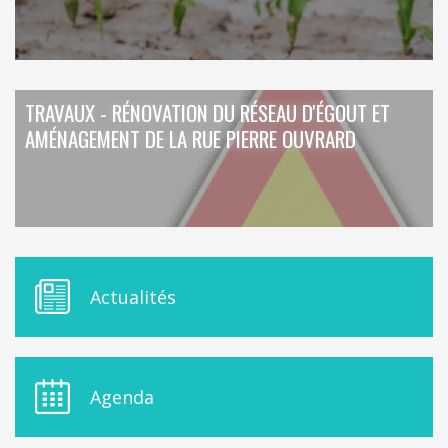
TRAVAUX - RÉNOVATION DU RÉSEAU D'ÉGOUT ET
AMÉNAGEMENT DE LA RUE PIERRE OUVRARD
M
Actualités
E
N
U
D
E
Agenda
L
A
S