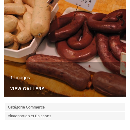
ORDRES DU JOUR - 2023
CONSTRUCTION - RÉNOVATION - CHANTIER
ORDRES DU JOUR - 2024
ELECTRICITÉ - CHAUFFAGE
FLEURS - PLANTES - JARDIN
GARAGES
HORECA
IMPRIMERIE
LIBRAIRIE - PAPETERIE
POMPE À ESSENCE - COMBUSTIBLES
POMPES FUNÈBRES
TEXTILE - MERCERIE - CUIR
1 Images
VIEW GALLERY
Catégorie Commerce
Alimentation et Boissons