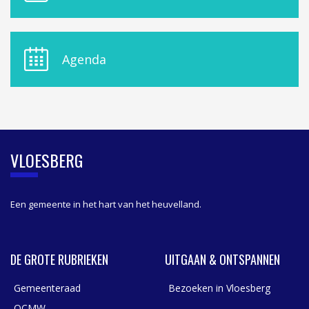
N
U
D
E
Agenda
L
A
S
I
D
E
B
VLOESBERG
A
R
Een gemeente in het hart van het heuvelland.
DE GROTE RUBRIEKEN
UITGAAN & ONTSPANNEN
Gemeenteraad
Bezoeken in Vloesberg
OCMW