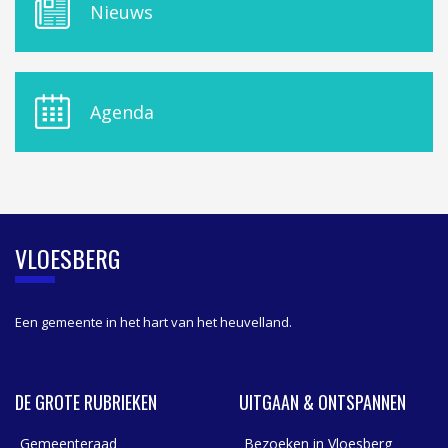
M
Nieuws
E
N
U
D
E
Agenda
L
A
S
I
D
E
B
VLOESBERG
A
R
Een gemeente in het hart van het heuvelland.
DE GROTE RUBRIEKEN
UITGAAN & ONTSPANNEN
Gemeenteraad
Bezoeken in Vloesberg