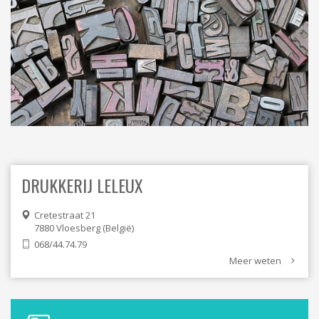
ORDRES DU JOUR - 2023
ELEKTRICITEIT – VERWARMING
ORDRES DU JOUR - 2024
GARAGES
HORECA
JUWELIER • HORLOGER • OPTIEK
KUNST – AMBACHT – CREATIES
SCHOONHEID EN WELZIJN
TEXTIEL – MERCERIE – LEDER
UITVAARTZORG
VERZEKERINGEN - BANK
VOEDING EN DRANKEN
WASSERIJ & STOMERIJ
DRUKKERIJ LELEUX
Cretestraat 21
7880
Vloesberg
België
068/44.74.79
Meer weten