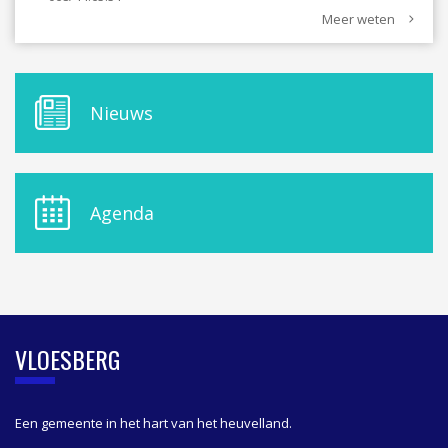
Meer weten
M
Nieuws
E
N
U
D
E
Agenda
L
A
S
I
D
E
B
VLOESBERG
A
R
Een gemeente in het hart van het heuvelland.