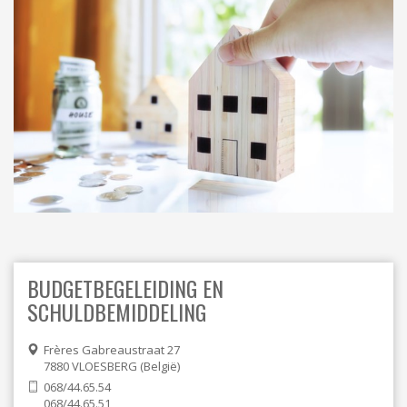
ORDRES DU JOUR - 2023
ELEKTRICITEIT – VERWARMING
ORDRES DU JOUR - 2024
GARAGES
HORECA
JUWELIER • HORLOGER • OPTIEK
KUNST – AMBACHT – CREATIES
SCHOONHEID EN WELZIJN
TEXTIEL – MERCERIE – LEDER
UITVAARTZORG
VERZEKERINGEN - BANK
VOEDING EN DRANKEN
WASSERIJ & STOMERIJ
BUDGETBEGELEIDING EN
SCHULDBEMIDDELING
Frères Gabreaustraat 27
7880
VLOESBERG
België
068/44.65.54
068/44.65.51