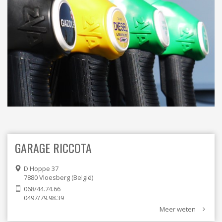
ORDRES DU JOUR - 2023
ELEKTRICITEIT – VERWARMING
ORDRES DU JOUR - 2024
GARAGES
HORECA
JUWELIER • HORLOGER • OPTIEK
KUNST – AMBACHT – CREATIES
SCHOONHEID EN WELZIJN
TEXTIEL – MERCERIE – LEDER
UITVAARTZORG
VERZEKERINGEN - BANK
VOEDING EN DRANKEN
WASSERIJ & STOMERIJ
GARAGE RICCOTA
D'Hoppe 37
7880
Vloesberg
België
068/44.74.66
0497/79.98.39
Meer weten