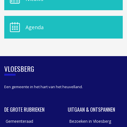
E
N
U
D
E
Agenda
L
A
S
I
D
E
B
VLOESBERG
A
R
Een gemeente in het hart van het heuvelland.
DE GROTE RUBRIEKEN
UITGAAN & ONTSPANNEN
Gemeenteraad
Bezoeken in Vloesberg