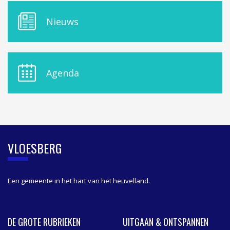
M
Nieuws
E
N
U
D
E
Agenda
L
A
S
I
D
E
B
VLOESBERG
A
R
Een gemeente in het hart van het heuvelland.
DE GROTE RUBRIEKEN
UITGAAN & ONTSPANNEN