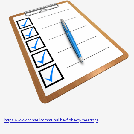
ORDRES DU JOUR - 2023
ELEKTRICITEIT – VERWARMING
ORDRES DU JOUR - 2024
GARAGES
HORECA
JUWELIER • HORLOGER • OPTIEK
KUNST – AMBACHT – CREATIES
SCHOONHEID EN WELZIJN
TEXTIEL – MERCERIE – LEDER
UITVAARTZORG
VERZEKERINGEN - BANK
VOEDING EN DRANKEN
WASSERIJ & STOMERIJ
https://www.conseilcommunal.be/flobecq/meetings